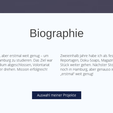
Biographie
, aber erstmal weit genug – um
Zweieinhalb Jahre habe ich als fe
burg zu studieren. Das Ziel war
Reportagen, Doku-Soaps, Magazin
dium abgeschlossen, Volontariat
Stück weiter gehen. Nächster Stop
 drehen. Mission erfolgreich!
noch in Hamburg, aber genauso in
„erstmal“ weit genug!
Auswahl meiner Projekte